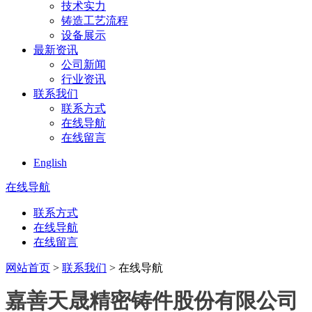
技术实力
铸造工艺流程
设备展示
最新资讯
公司新闻
行业资讯
联系我们
联系方式
在线导航
在线留言
English
在线导航
联系方式
在线导航
在线留言
网站首页
>
联系我们
> 在线导航
嘉善天晟精密铸件股份有限公司